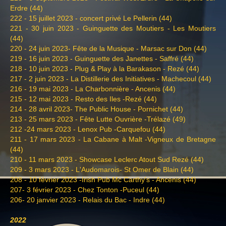
Erdre (44)
222 - 15 juillet 2023 - concert privé Le Pellerin (44)
221 - 30 juin 2023 - Guinguette des Moutiers - Les Moutiers
(44)
220 - 24 juin 2023- Fête de la Musique - Marsac sur Don (44)
219 - 16 juin 2023 - Guinguette des Janettes - Saffré (44)
218 - 10 juin 2023 - Plug & Play à la Barakason - Rezé (44)
217 - 2 juin 2023 - La Distillerie des Initiatives - Machecoul (44)
216 - 19 mai 2023 - La Charbonnière - Ancenis (44)
215 - 12 mai 2023 - Resto des Iles -Rezé (44)
214 - 28 avril 2023- The Public House - Pornichet (44)
213 - 25 mars 2023 - Fête Lutte Ouvrière -Trélazé (49)
212 -24 mars 2023 - Lenox Pub -Carquefou (44)
211 - 17 mars 2023 - La Cabane à Malt -Vigneux de Bretagne
(44)
210 - 11 mars 2023 - Showcase Leclerc Atout Sud Rezé (44)
209 - 3 mars 2023 - L'Audomarois- St Omer de Blain (44)
208 - 10 février 2023 -Irish Pub Mc Carthy's - Ancenis (44)
207- 3 février 2023 - Chez Tonton -Puceul (44)
206- 20 janvier 2023 - Relais du Bac - Indre (44)
2022