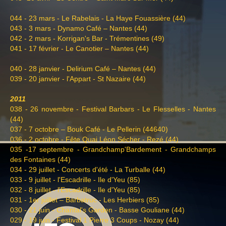
044 - 23 mars - Le Rabelais - La Haye Fouassière (44)
043 - 3 mars - Dynamo Café – Nantes (44)
042 - 2 mars - Korrigan's Bar - Trémentines (49)
041 - 17 février - Le Canotier – Nantes (44)
040 - 28 janvier - Delirium Café – Nantes (44)
039 - 20 janvier - l'Appart - St Nazaire (44)
2011
038 - 26 novembre - Festival Barbars - Le Flesselles - Nantes
(44)
037 - 7 octobre – Bouk Café - Le Pellerin (44640)
036 - 2 octobre - Fête Quai Léon Sécher - Rezé (44)
035 -17 septembre - Grandchamp'Bardement - Grandchamps
des Fontaines (44)
034 - 29 juillet - Concerts d'été - La Turballe (44)
033 - 9 juillet - l'Escadrille - Ile d'Yeu (85)
032 - 8 juillet - l'Escadrille - Ile d'Yeu (85)
031 - 1er juillet – Barbatruc - Les Herbiers (85)
030 - 21 juin - Chantal's Garden - Basse Gouliane (44)
029 - 19 juin - Festival 1 Pierre 3 Coups - Nozay (44)