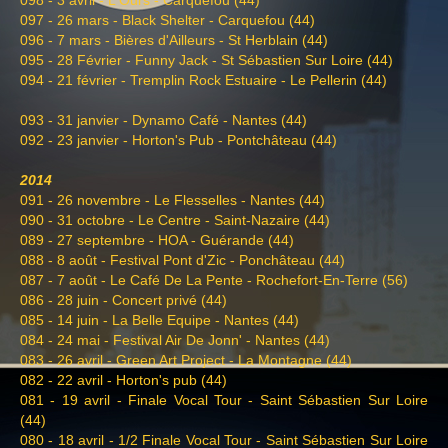
097 - 26 mars - Black Shelter - Carquefou (44)
096 - 7 mars - Bières d'Ailleurs - St Herblain (44)
095 - 28 Février - Funny Jack - St Sébastien Sur Loire (44)
094 - 21 février - Tremplin Rock Estuaire - Le Pellerin (44)
093 - 31 janvier - Dynamo Café - Nantes (44)
092 - 23 janvier - Horton's Pub - Pontchâteau (44)
2014
091 - 26 novembre - Le Flesselles - Nantes (44)
090 - 31 octobre - Le Centre - Saint-Nazaire (44)
089 - 27 septembre - HOA - Guérande (44)
088 - 8 août - Festival Pont d'Zic - Ponchâteau (44)
087 - 7 août - Le Café De La Pente - Rochefort-En-Terre (56)
086 - 28 juin - Concert privé (44)
085 - 14 juin - La Belle Equipe - Nantes (44)
084 - 24 mai - Festival Air De Jonn' - Nantes (44)
083 - 26 avril - Green Art Project - La Montagne (44)
082 - 22 avril - Horton's pub (44)
081 - 19 avril - Finale Vocal Tour - Saint Sébastien Sur Loire
(44)
080 - 18 avril - 1/2 Finale Vocal Tour - Saint Sébastien Sur Loire