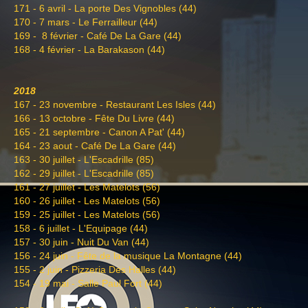
171 - 6 avril - La porte Des Vignobles (44)
170 - 7 mars - Le Ferrailleur (44)
169 - 8 février - Café De La Gare (44)
168 - 4 février - La Barakason (44)
2018
167 - 23 novembre - Restaurant Les Isles (44)
166 - 13 octobre - Fête Du Livre (44)
165 - 21 septembre - Canon A Pat' (44)
164 - 23 aout - Café De La Gare (44)
163 - 30 juillet - L'Escadrille (85)
162 - 29 juillet - L'Escadrille (85)
161
- 27 juillet - Les Matelots (56)
160
- 26 juillet - Les Matelots (56)
159 - 25 juillet - Les Matelots (56)
158 - 6 juillet - L'Equipage (44)
157 - 30 juin - Nuit Du Van (44)
156 - 24 juin - Fête de la musique La Montagne (44)
155 - 2 juin - Pizzeria Des Halles (44)
154 - 19 mai - Salle Paul Fort (44)