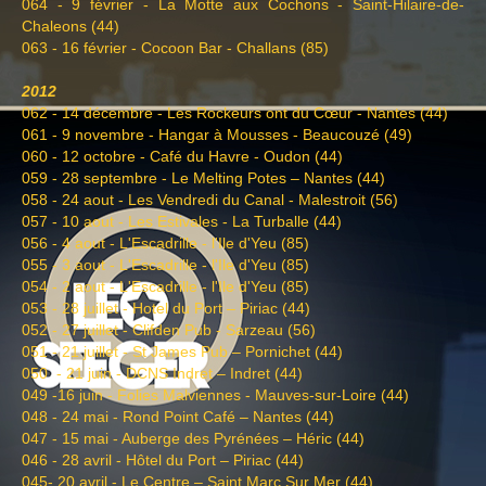
064 - 9 février - La Motte aux Cochons - Saint-Hilaire-de-
Chaleons (44)
063 - 16 février - Cocoon Bar - Challans (85)
2012
062 - 14 décembre - Les Rockeurs ont du Cœur - Nantes (44)
061 - 9 novembre - Hangar à Mousses - Beaucouzé (49)
060 - 12 octobre - Café du Havre - Oudon (44)
059 - 28 septembre - Le Melting Potes – Nantes (44)
058 - 24 aout - Les Vendredi du Canal - Malestroit (56)
057 - 10 aout - Les Estivales - La Turballe (44)
056 - 4 aout - L'Escadrille - l'Ile d'Yeu (85)
055 - 3 aout - L'Escadrille - l'Ile d'Yeu (85)
054 - 2 aout - L'Escadrille - l'Ile d'Yeu (85)
053 - 28 juillet - Hotel du Port – Piriac (44)
052 - 27 juillet - Clifden Pub - Sarzeau (56)
051 - 21 juillet - St James Pub – Pornichet (44)
050 - 21 juin - DCNS Indret – Indret (44)
049 -16 juin - Folies Malviennes - Mauves-sur-Loire (44)
048 - 24 mai - Rond Point Café – Nantes (44)
047 - 15 mai - Auberge des Pyrénées – Héric (44)
046 - 28 avril - Hôtel du Port – Piriac (44)
045- 20 avril - Le Centre – Saint Marc Sur Mer (44)