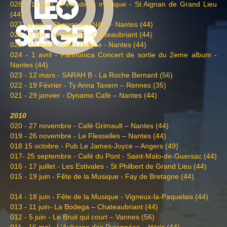
028 - 17 juin - Fête de la musique - St Aignan de Grand Lieu
(44)
027 - 9 juin - Showcase FNAC – Nantes (44)
026 - 3 juin - la Bodega - Chateaubriant (44)
025 - 15 mai - Violon Dingue - Nantes (44)
024 - 1 avril - Pannonica Concert de sortie du 2eme album -
Nantes (44)
023 - 12 mars - SARAH B - La Roche Bernard (56)
022 - 19 Février - Ty Anna Tavern – Rennes (35)
021 - 29 janvier - Dynamo Café – Nantes (44)
2010
020 - 27 novembre - Café Grimault – Nantes (44)
019 - 26 novembre - Le Flesselles – Nantes (44)
018 15 octobre - Pub Le James-Joyce – Angers (49)
017- 25 septembre - Café du Pont - Saint-Malo-de-Guersac (44)
016 - 17 juillet - Les Estivales - St Philbert de Grand Lieu (44)
015 - 19 juin - Fête de la Musique - Fay de Bretagne (44)
5
014 - 18 juin - Fête de la Musique - Vigneux-la-Paquelais (44)
013 - 11 juin- La Bodega – Chateaubriant (44)
012 - 5 juin - Le Bruit qui court – Vannes (56)
011 - 16 mai - L'Auberge des Pyrennées – Héric (44)