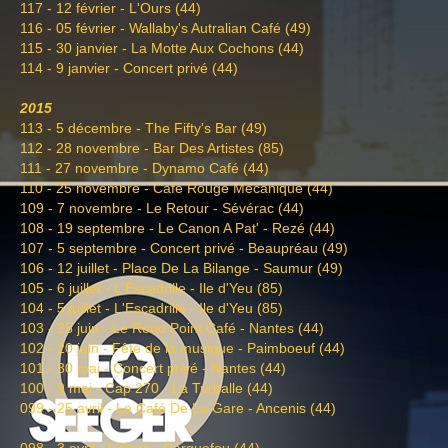
117 - 12 février - L'Ours (44)
116 - 05 février - Wallaby's Autralian Café (49)
115 - 30 janvier - La Motte Aux Cochons (44)
114 - 9 janvier - Concert privé (44)
2015
113 - 5 décembre - The Fifty's Bar (49)
112 - 28 novembre - Bar Des Artistes (85)
111 - 27 novembre - Dynamo Café (44)
110 - 25 novembre - Café Rouge Mécanique (44)
109 - 7 novembre - Le Retour - Sévérac (44)
108 - 19 septembre - Le Canon A Pat' - Rezé (44)
107 - 5 septembre - Concert privé - Beaupréau (49)
106 - 12 juillet - Place De La Bilange - Saumur (49)
105 - 6 juillet - L'Escadrille - Ile d'Yeu (85)
104 - 5 juillet - L'Escadrille - Ile d'Yeu (85)
103 - 25 juin - Le Rond Point Café - Nantes (44)
102 - 20 juin - Fête de la musique - Paimboeuf (44)
101 - 30 mai - Concert privé - Nantes (44)
100 - 9 mai - Cap 270 - La Turballe (44)
099 - 25 avril - Le Café De La Gare - Ancenis (44)
098 - 3 avril - L'Ours - Carquefou (44)