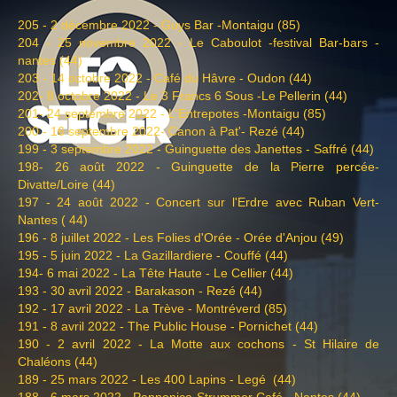
205 - 2 décembre 2022 - Guys Bar -Montaigu (85)
204 - 25 novembre 2022 - Le Caboulot -festival Bar-bars -
nantes (44)
203 - 14 octobre 2022 - Café du Hâvre - Oudon (44)
202- 8 octobre 2022 - Le 3 Francs 6 Sous -Le Pellerin (44)
201- 24 septembre 2022 - L'Entrepotes -Montaigu (85)
200 - 16 septembre 2022- Canon à Pat'- Rezé (44)
199 - 3 septembre 2022 - Guinguette des Janettes - Saffré (44)
198- 26 août 2022 - Guinguette de la Pierre percée-
Divatte/Loire (44)
197 - 24 août 2022 - Concert sur l'Erdre avec Ruban Vert-
Nantes ( 44)
196 - 8 juillet 2022 - Les Folies d'Orée - Orée d'Anjou (49)
195 - 5 juin 2022 - La Gazillardiere - Couffé (44)
194- 6 mai 2022 - La Tête Haute - Le Cellier (44)
193 - 30 avril 2022 - Barakason - Rezé (44)
192 - 17 avril 2022 - La Trève - Montréverd (85)
191 - 8 avril 2022 - The Public House - Pornichet (44)
190 - 2 avril 2022 - La Motte aux cochons - St Hilaire de
Chaléons (44)
189 - 25 mars 2022 - Les 400 Lapins - Legé (44)
188 - 6 mars 2022 - Pannonica-Strummer Café - Nantes (44)