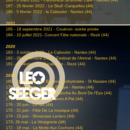
187 - 25 février 2022 - Le Skull -Carquefou (44)
186 - 5 février 2022 - le Caboulot - Nantes (44)
2021
185 - 18 septembre 2021 - Couëron- soirée privée
184 - 10 juillet 2021- Concert Fête nationale - Rezé (44)
2020
183 - 3 octobre 2020 - Le Caboulot - Nantes (44)
182 - 26 septembre 2020 - Festival de l'Amiral - Nantes (44)
181 - 15 février - La Barakason - Rezé (44)
2019
180 - 19 octobre - La Baleine Deshydratée - St Nazaire (44)
179 - 11 octobre - La belle Equipe - Nantes (44)
178 - 22 septembre - Un Dimanche Au Bord De l'Eau (44)
177 - 20 septembre - Le Canon A Pat (44)
176 - 30 juin - Le Nid (44)
175 - 21 juin - Fête De La musique (44)
174 - 15 juin - Showcase Leclerc (44)
173- 26 mai - La Vinaigrerie (44)
172 - 18 mai - La Motte Aux Cochons (44)