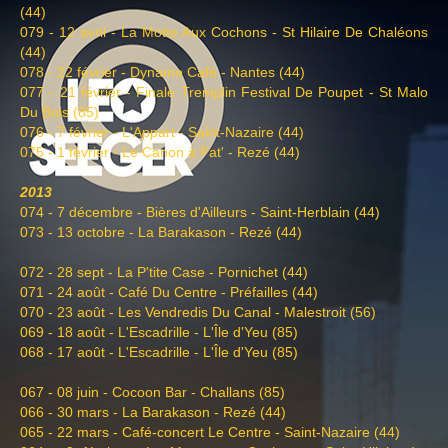
(44)
079 - 12 avril - La Motte Aux Cochons - St Hilaire De Chaléons
(44)
078 - 22 février - Dynamo Café - Nantes (44)
077 - 21 février - Finale Tremplin Festival De Poupet - St Malo
Du Bois (85)
076 - 7 février - L'Appart - Saint-Nazaire (44)
075 - 1 février - Le Canon à Pat' - Rezé (44)
2013
074 - 7 décembre - Bières d'Ailleurs - Saint-Herblain (44)
073 - 13 octobre - La Barakason - Rezé (44)
072 - 28 sept - La P'tite Case - Pornichet (44)
071 - 24 août - Café Du Centre - Préfailles (44)
070 - 23 août - Les Vendredis Du Canal - Malestroit (56)
069 - 18 août - L'Escadrille - L'Île d'Yeu (85)
068 - 17 août - L'Escadrille - L'Île d'Yeu (85)
067 - 08 juin - Cocoon Bar - Challans (85)
066 - 30 mars - La Barakason - Rezé (44)
065 - 22 mars - Café-concert Le Centre - Saint-Nazaire (44)