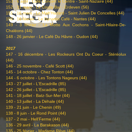
153 - 6 avril - Café Concert le Centre - Saint-Nazaire (44)
152 - 31 mars - Le Coota Bar - Erdeven (56)
151 - 16 mars - Le Malt'Hazard - Saint Julien De Concelles (44)
150 - 16 février - Le Dynamo Café - Nantes (44)
149 - 3 février - La Motte Aux Cochons - Saint-Hilaire-De-
Chaléons (44)
148 - 26 janvier - Le Café Du Hâvre - Oudon (44)
2017
147 - 16 décembre - Les Rockeurs Ont Du Coeur - Stéréolux
(44)
146 - 25 novembre - Café Scott (44)
145 - 14 octobre - Chez Tonton (44)
144 - 6 octobre - Les Tontons Nageurs (44)
143 - 27 juillet - L'Escadrille (85)
142 - 26 juillet - L'Escadrille (85)
141 - 18 juillet - Batz-Sur-Mer (44)
140 - 13 juillet - La Déhale (44)
139 - 21 juin - Le Chenin (49)
138 - 8 juin - Le Rond Point (44)
137 - 2 mai - Hell'Ferme (44)
136 - 29 avril - La Barakason (44)
135 - 25 février - Madame Rêve (44)