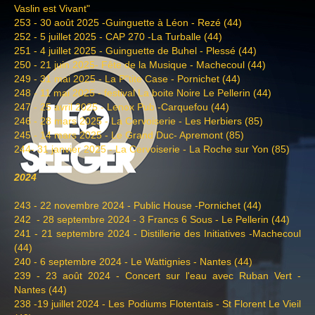
Vaslin est Vivant"
253 - 30 août 2025 -Guinguette à Léon - Rezé (44)
252 - 5 juillet 2025 - CAP 270 -La Turballe (44)
251 - 4 juillet 2025 - Guinguette de Buhel - Plessé (44)
250 - 21 juin 2025- Fête de la Musique - Machecoul (44)
249 - 31 mai 2025 - La P"tite Case - Pornichet (44)
248 - 11 mai 2025 - festival La boite Noire Le Pellerin (44)
247 - 25 avril 2025 - Lenox Pub -Carquefou (44)
246 - 28 mars 2025 - La Cervoiserie - Les Herbiers (85)
245 - 14 mars 2025 - Le Grand Duc- Apremont (85)
244- 31 janvier 2025 - La Cervoiserie - La Roche sur Yon (85)
2024
243 - 22 novembre 2024 - Public House -Pornichet (44)
242 - 28 septembre 2024 - 3 Francs 6 Sous - Le Pellerin (44)
241 - 21 septembre 2024 - Distillerie des Initiatives -Machecoul
(44)
240 - 6 septembre 2024 - Le Wattignies - Nantes (44)
239 - 23 août 2024 - Concert sur l'eau avec Ruban Vert -
Nantes (44)
238 -19 juillet 2024 - Les Podiums Flotentais - St Florent Le Vieil