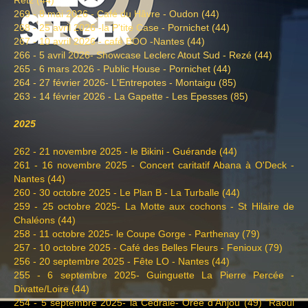
269 - 8 mai 2026 - Café du Hâvre - Oudon (44)
268 - 25 avril 2026 -la P'tite Case - Pornichet (44)
267 - 10 avril 2026 - café BOO -Nantes (44)
266 - 5 avril 2026- Showcase Leclerc Atout Sud - Rezé (44)
265 - 6 mars 2026 - Public House - Pornichet (44)
264 - 27 février 2026- L'Entrepotes - Montaigu (85)
263 - 14 février 2026 - La Gapette - Les Epesses (85)
2025
262 - 21 novembre 2025 - le Bikini - Guérande (44)
261 - 16 novembre 2025 - Concert caritatif Abana à O'Deck -
Nantes (44)
260 - 30 octobre 2025 - Le Plan B - La Turballe (44)
259 - 25 octobre 2025- La Motte aux cochons - St Hilaire de
Chaléons (44)
258 - 11 octobre 2025- le Coupe Gorge - Parthenay (79)
257 - 10 octobre 2025 - Café des Belles Fleurs - Fenioux (79)
256 - 20 septembre 2025 - Fête LO - Nantes (44)
255 - 6 septembre 2025- Guinguette La Pierre Percée -
Divatte/Loire (44)
254 - 5 septembre 2025- la Cédraie- Orée d'Anjou (49) "Raoul